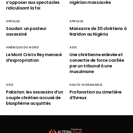
s’opposer aux spectacles
nigérian massacrée
ridiculisant la foi
AFRIQUE
AFRIQUE
Soudan: un pasteur
Massacre de 30 chrétiens à
assassiné
Naridon au Nigéria
AMÉRIQUE DU NORD
ASIE
Le Mont Cristo Rey menacé
Une chrétienne enlevée et
d’expropriation
convertie de force confiée
par un tribunal à une
musulmane
ASIE
HAUTE-NORMANDIE
Pakistan: les assassins d’un
Profanation au cimetière
couple chrétien accusé de
d’Evreux
blasphème acquittés