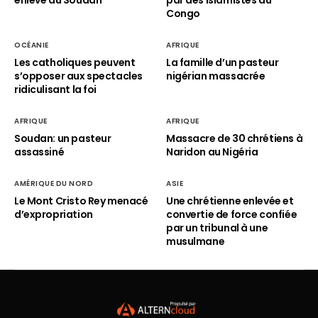
enlevé au Soudan
par des islamistes au
Congo
OCÉANIE
AFRIQUE
Les catholiques peuvent
La famille d’un pasteur
s’opposer aux spectacles
nigérian massacrée
ridiculisant la foi
AFRIQUE
AFRIQUE
Soudan: un pasteur
Massacre de 30 chrétiens à
assassiné
Naridon au Nigéria
AMÉRIQUE DU NORD
ASIE
Le Mont Cristo Rey menacé
Une chrétienne enlevée et
d’expropriation
convertie de force confiée
par un tribunal à une
musulmane