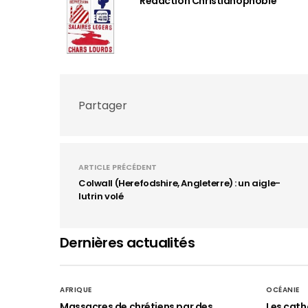
Rédaction Christianophobie
Partager
ARTICLE PRÉCÉDENT
Colwall (Herefodshire, Angleterre) : un aigle-
lutrin volé
Dernières actualités
AFRIQUE
OCÉANIE
Massacres de chrétiens par des
Les cath