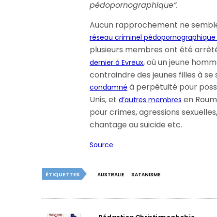
pédopornographique”.
Aucun rapprochement ne semble av
réseau criminel pédopornographique 
plusieurs membres ont été arrê
, où un jeune homm
dernier à Evreux
contraindre des jeunes filles à se 
à perpétuité pour pos
condamné
Unis, et
en Rouman
d’autres membres
pour crimes, agressions sexuelle
chantage au suicide etc.
Source
ÉTIQUETTES
AUSTRALIE
SATANISME