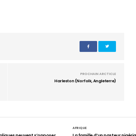
PROCHAIN ARCTICLE
Harleston (Norfolk, Angleterre)
AFRIQUE
oliques peuvent s’opposer
La famille d’un pasteur nigéri