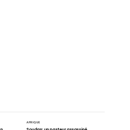
AFRIQUE
an
Soudan: un pasteur assassiné