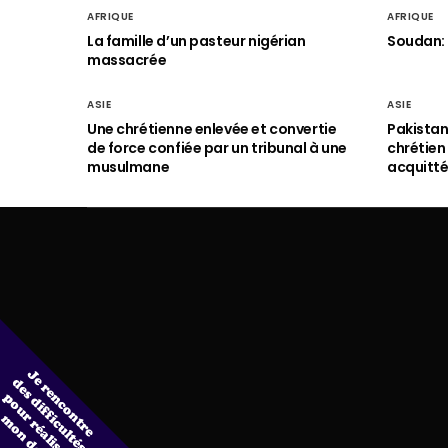
AFRIQUE
AFRIQUE
La famille d’un pasteur nigérian
Soudan: 
massacrée
ASIE
ASIE
Une chrétienne enlevée et convertie
Pakistan
de force confiée par un tribunal à une
chrétie
musulmane
acquitt