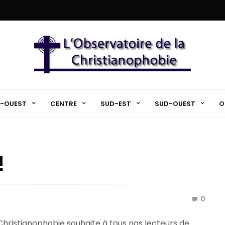
-OUEST
CENTRE
SUD-EST
SUD-OUEST
O
!
0
 Christianophobie souhaite à tous nos lecteurs de