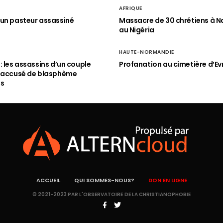
AFRIQUE
un pasteur assassiné
Massacre de 30 chrétiens à N
au Nigéria
HAUTE-NORMANDIE
: les assassins d’un couple
Profanation au cimetière d’Ev
n accusé de blasphème
és
ACCUEIL
QUI SOMMES-NOUS?
DON EN LIGNE
© 2021-2023 PAR L'OBSERVATOIRE DE LA CHRISTIANOPHOBIE