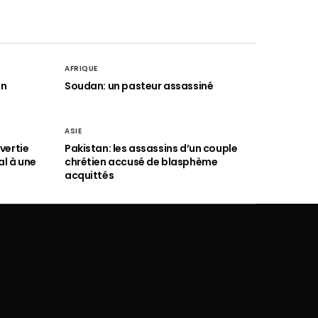
AFRIQUE
an
Soudan: un pasteur assassiné
ASIE
vertie
Pakistan: les assassins d’un couple
al à une
chrétien accusé de blasphème
acquittés