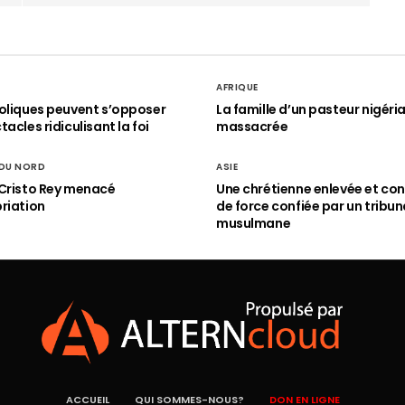
AFRIQUE
oliques peuvent s’opposer
La famille d’un pasteur nigéri
acles ridiculisant la foi
massacrée
 DU NORD
ASIE
Cristo Rey menacé
Une chrétienne enlevée et con
riation
de force confiée par un tribun
musulmane
ACCUEIL
QUI SOMMES-NOUS?
DON EN LIGNE