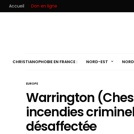
Accueil
Don en ligne
CHRISTIANOPHOBIE EN FRANCE :
NORD-EST
NORD
EUROPE
Warrington (Chesh
incendies crimine
désaffectée