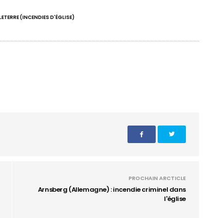
ETERRE (INCENDIES D'ÉGLISE)
PROCHAIN ARCTICLE
Arnsberg (Allemagne) : incendie criminel dans
l'église