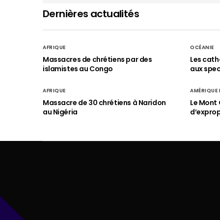
Dernières actualités
AFRIQUE
OCÉANIE
Massacres de chrétiens par des
Les cath
islamistes au Congo
aux spect
AFRIQUE
AMÉRIQUE
Massacre de 30 chrétiens à Naridon
Le Mont 
au Nigéria
d’exprop