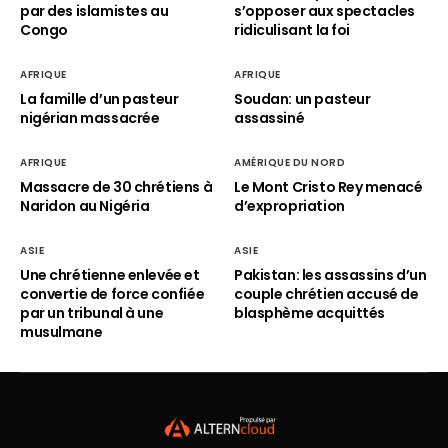
par des islamistes au
s’opposer aux spectacles
Congo
ridiculisant la foi
AFRIQUE
AFRIQUE
La famille d’un pasteur
Soudan: un pasteur
nigérian massacrée
assassiné
AFRIQUE
AMÉRIQUE DU NORD
Massacre de 30 chrétiens à
Le Mont Cristo Rey menacé
Naridon au Nigéria
d’expropriation
ASIE
ASIE
Une chrétienne enlevée et
Pakistan: les assassins d’un
convertie de force confiée
couple chrétien accusé de
par un tribunal à une
blasphème acquittés
musulmane