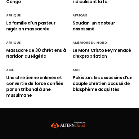
Congo
ridiculisant la foi
AFRIQUE
AFRIQUE
La famille d’un pasteur
Soudan: un pasteur
nigérian massacrée
assassiné
AFRIQUE
AMÉRIQUE DU NORD
Massacre de 30 chrétiens à
Le Mont Cristo Rey menacé
Naridon au Nigéria
d’expropriation
ASIE
ASIE
Une chrétienne enlevée et
Pakistan: les assassins d’un
convertie de force confiée
couple chrétien accusé de
par un tribunal à une
blasphème acquittés
musulmane