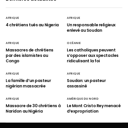
AFRIQUE
AFRIQUE
4 chrétiens tués au Nigeria
Un responsable religieux
enlevé au Soudan
AFRIQUE
OCÉANIE
Massacres de chrétiens
Les catholiques peuvent
par des islamistes au
s’opposer aux spectacles
Congo
ridiculisant la foi
AFRIQUE
AFRIQUE
La famille d’un pasteur
Soudan: un pasteur
nigérian massacrée
assassiné
AFRIQUE
AMÉRIQUE DU NORD
Massacre de 30 chrétiens à
Le Mont Cristo Rey menacé
Naridon au Nigéria
d’expropriation