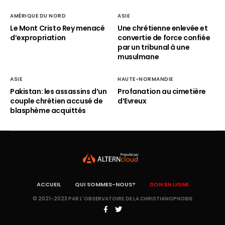
AMÉRIQUE DU NORD
ASIE
Le Mont Cristo Rey menacé
Une chrétienne enlevée et
d’expropriation
convertie de force confiée
par un tribunal à une
musulmane
ASIE
HAUTE-NORMANDIE
Pakistan: les assassins d’un
Profanation au cimetière
couple chrétien accusé de
d’Evreux
blasphème acquittés
ACCUEIL
QUI SOMMES-NOUS?
DON EN LIGNE
© 2021-2023 PAR L'OBSERVATOIRE DE LA CHRISTIANOPHOBIE