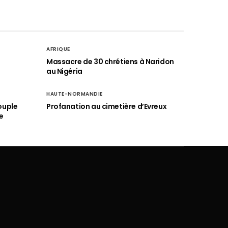
AFRIQUE
é
Massacre de 30 chrétiens à Naridon
au Nigéria
HAUTE-NORMANDIE
ouple
Profanation au cimetière d’Evreux
e