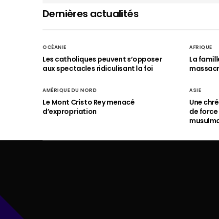
Dernières actualités
OCÉANIE
AFRIQUE
Les catholiques peuvent s’opposer
La famil
aux spectacles ridiculisant la foi
massac
AMÉRIQUE DU NORD
ASIE
Le Mont Cristo Rey menacé
Une chré
d’expropriation
de force
musulm