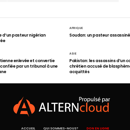
AFRIQUE
le d’un pasteur nigérian
Soudan: un pasteur assassin
rée
ASIE
tienne enlevée et convertie
Pakistan: les assassins d’un c
 confiée par un tribunal à une
chrétien accusé de blasphèm
ane
acquittés
ACCUEIL
QUI SOMMES-NOUS?
DON EN LIGNE