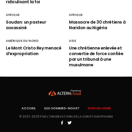
ridiculisant la foi
AFRIQUE
AFRIQUE
Soudan: un pasteur
Massacre de 30 chrétiens à
assassiné
Naridon au Nigéria
AMÉRIQUE DU NORD
ASIE
Le Mont Cristo Rey menacé
Une chrétienne enlevée et
d’expropriation
convertie de force confiée
par un tribunal à une
musulmane
ACCUEIL
QUI SOMMES-NOUS?
DON EN LIGNE
© 2021-2023 PAR L'OBSERVATOIRE DE LA CHRISTIANOPHOBIE