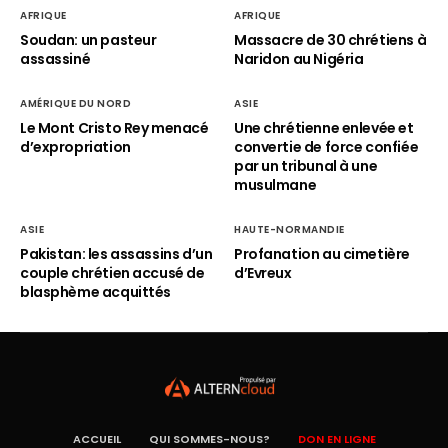
AFRIQUE
AFRIQUE
Soudan: un pasteur
Massacre de 30 chrétiens à
assassiné
Naridon au Nigéria
AMÉRIQUE DU NORD
ASIE
Le Mont Cristo Rey menacé
Une chrétienne enlevée et
d’expropriation
convertie de force confiée
par un tribunal à une
musulmane
ASIE
HAUTE-NORMANDIE
Pakistan: les assassins d’un
Profanation au cimetière
couple chrétien accusé de
d’Evreux
blasphème acquittés
ACCUEIL
QUI SOMMES-NOUS?
DON EN LIGNE