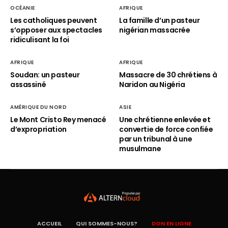
OCÉANIE
AFRIQUE
Les catholiques peuvent
La famille d’un pasteur
s’opposer aux spectacles
nigérian massacrée
ridiculisant la foi
AFRIQUE
AFRIQUE
Soudan: un pasteur
Massacre de 30 chrétiens à
assassiné
Naridon au Nigéria
AMÉRIQUE DU NORD
ASIE
Le Mont Cristo Rey menacé
Une chrétienne enlevée et
d’expropriation
convertie de force confiée
par un tribunal à une
musulmane
ACCUEIL
QUI SOMMES-NOUS?
DON EN LIGNE