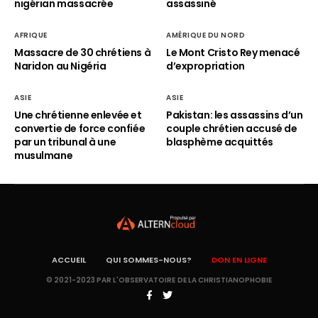
nigérian massacrée
assassiné
AFRIQUE
AMÉRIQUE DU NORD
Massacre de 30 chrétiens à
Le Mont Cristo Rey menacé
Naridon au Nigéria
d’expropriation
ASIE
ASIE
Une chrétienne enlevée et
Pakistan: les assassins d’un
convertie de force confiée
couple chrétien accusé de
par un tribunal à une
blasphème acquittés
musulmane
ACCUEIL
QUI SOMMES-NOUS?
DON EN LIGNE
© 2021-2023 PAR L'OBSERVATOIRE DE LA CHRISTIANOPHOBIE