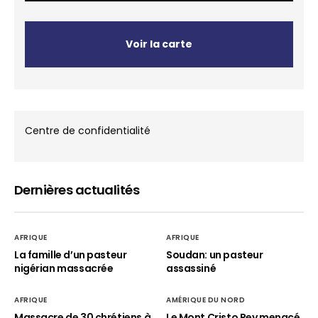
Voir la carte
Centre de confidentialité
Dernières actualités
AFRIQUE
AFRIQUE
La famille d’un pasteur
Soudan: un pasteur
nigérian massacrée
assassiné
AFRIQUE
AMÉRIQUE DU NORD
Massacre de 30 chrétiens à
Le Mont Cristo Rey menacé