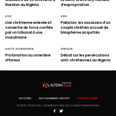
Naridon au Nigéria
d’expropriation
ASIE
ASIE
Une chrétienne enlevée et
Pakistan: les assassins d’un
convertie de force confiée
couple chrétien accusé de
par un tribunal à une
blasphème acquittés
musulmane
HAUTE-NORMANDIE
AFRIQUE
Profanation au cimetière
Débat sur les persécutions
d’Evreux
anti-chrétiennes au Nigeria
ACCUEIL
QUI SOMMES-NOUS?
DON EN LIGNE
© 2021-2023 PAR L'OBSERVATOIRE DE LA CHRISTIANOPHOBIE