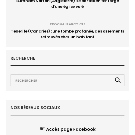
Burnham Norton (Angleterre) : le portail en fer forgé
d'une église volé
PROCHAIN ARCTICLE
Tenerife (Canaries) : une tombe profanée, des ossements
retrouvés chez un habitant
RECHERCHE
NOS RÉSEAUX SOCIAUX
☛
Accès page Facebook