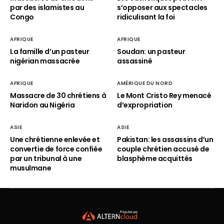
par des islamistes au
s’opposer aux spectacles
Congo
ridiculisant la foi
AFRIQUE
AFRIQUE
La famille d’un pasteur
Soudan: un pasteur
nigérian massacrée
assassiné
AFRIQUE
AMÉRIQUE DU NORD
Massacre de 30 chrétiens à
Le Mont Cristo Rey menacé
Naridon au Nigéria
d’expropriation
ASIE
ASIE
Une chrétienne enlevée et
Pakistan: les assassins d’un
convertie de force confiée
couple chrétien accusé de
par un tribunal à une
blasphème acquittés
musulmane