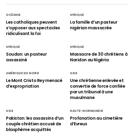
OCÉANIE
AFRIQUE
Les catholiques peuvent
La famille d’un pasteur
s’opposer aux spectacles
nigérian massacrée
ridiculisant la foi
AFRIQUE
AFRIQUE
Soudan: un pasteur
Massacre de 30 chrétiens à
assassiné
Naridon au Nigéria
AMÉRIQUE DU NORD
ASIE
Le Mont Cristo Rey menacé
Une chrétienne enlevée et
d’expropriation
convertie de force confiée
par un tribunal à une
musulmane
ASIE
HAUTE-NORMANDIE
Pakistan: les assassins d’un
Profanation au cimetière
couple chrétien accusé de
d’Evreux
blasphème acquittés