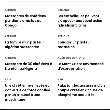
AFRIQUE
OCÉANIE
Massacres de chrétiens
Les catholiques peuvent
par des islamistes au
s’opposer aux spectacles
Congo
ridiculisant la foi
AFRIQUE
AFRIQUE
La famille d’un pasteur
Soudan: un pasteur
nigérian massacrée
assassiné
AFRIQUE
AMÉRIQUE DU NORD
Massacre de 30 chrétiens à
Le Mont Cristo Rey menacé
Naridon au Nigéria
d’expropriation
ASIE
ASIE
Une chrétienne enlevée et
Pakistan: les assassins d’un
convertie de force confiée
couple chrétien accusé de
par un tribunal à une
blasphème acquittés
musulmane