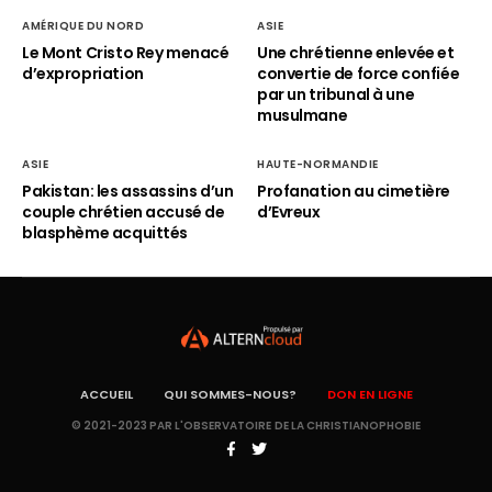
AMÉRIQUE DU NORD
ASIE
Le Mont Cristo Rey menacé
Une chrétienne enlevée et
d’expropriation
convertie de force confiée
par un tribunal à une
musulmane
ASIE
HAUTE-NORMANDIE
Pakistan: les assassins d’un
Profanation au cimetière
couple chrétien accusé de
d’Evreux
blasphème acquittés
ACCUEIL
QUI SOMMES-NOUS?
DON EN LIGNE
© 2021-2023 PAR L'OBSERVATOIRE DE LA CHRISTIANOPHOBIE