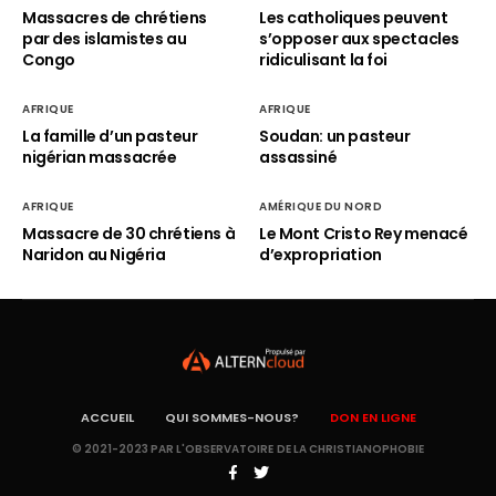
Massacres de chrétiens
Les catholiques peuvent
par des islamistes au
s’opposer aux spectacles
Congo
ridiculisant la foi
AFRIQUE
AFRIQUE
La famille d’un pasteur
Soudan: un pasteur
nigérian massacrée
assassiné
AFRIQUE
AMÉRIQUE DU NORD
Massacre de 30 chrétiens à
Le Mont Cristo Rey menacé
Naridon au Nigéria
d’expropriation
ACCUEIL
QUI SOMMES-NOUS?
DON EN LIGNE
© 2021-2023 PAR L'OBSERVATOIRE DE LA CHRISTIANOPHOBIE