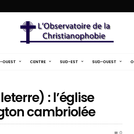
-OUEST
CENTRE
SUD-EST
SUD-OUEST
O
erre) : l’église
ngton cambriolée
0