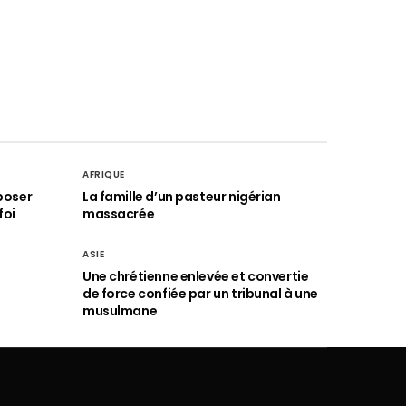
AFRIQUE
poser
La famille d’un pasteur nigérian
foi
massacrée
ASIE
Une chrétienne enlevée et convertie
de force confiée par un tribunal à une
musulmane