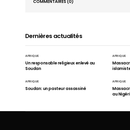
COMMENTAIRES
(0)
Dernières actualités
AFRIQUE
AFRIQUE
Un responsable religieux enlevé au
Massacre
Soudan
islamist
AFRIQUE
AFRIQUE
Soudan: un pasteur assassiné
Massacre
au Nigér