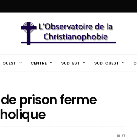
-OUEST
CENTRE
SUD-EST
SUD-OUEST
O
s de prison ferme
tholique
0