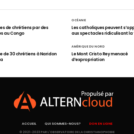
OCÉANIE
s de chrétiens par des
Les catholiques peuvent s’op
es au Congo
aux spectacles ridiculisant la 
AMÉRIQUE DU NORD
 de 30 chrétiens à Naridon
Le Mont Cristo Rey menacé
ia
d’expropriation
ACCUEIL
QUI SOMMES-NOUS?
DON EN LIGNE
© 2021-2023 PAR L'OBSERVATOIRE DE LA CHRISTIANOPHOBIE