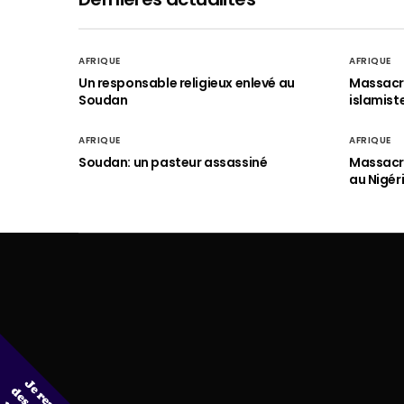
AFRIQUE
AFRIQUE
Un responsable religieux enlevé au
Massacre
Soudan
islamist
AFRIQUE
AFRIQUE
Soudan: un pasteur assassiné
Massacre
au Nigér