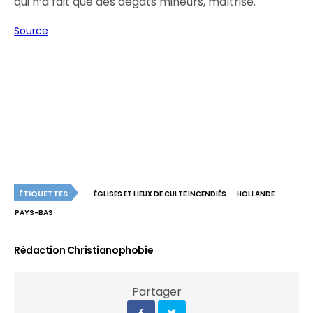
qui n’a fait que des dégâts mineurs, maîtrisé.
Source
ÉTIQUETTES
ÉGLISES ET LIEUX DE CULTE INCENDIÉS
HOLLANDE
PAYS-BAS
Rédaction Christianophobie
Partager