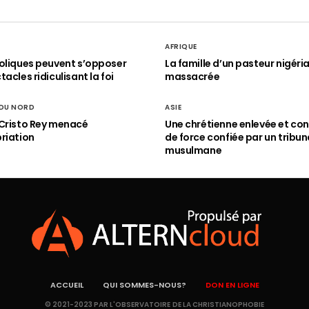
AFRIQUE
oliques peuvent s’opposer
La famille d’un pasteur nigéri
acles ridiculisant la foi
massacrée
 DU NORD
ASIE
Cristo Rey menacé
Une chrétienne enlevée et con
riation
de force confiée par un tribun
musulmane
ACCUEIL
QUI SOMMES-NOUS?
DON EN LIGNE
© 2021-2023 PAR L'OBSERVATOIRE DE LA CHRISTIANOPHOBIE