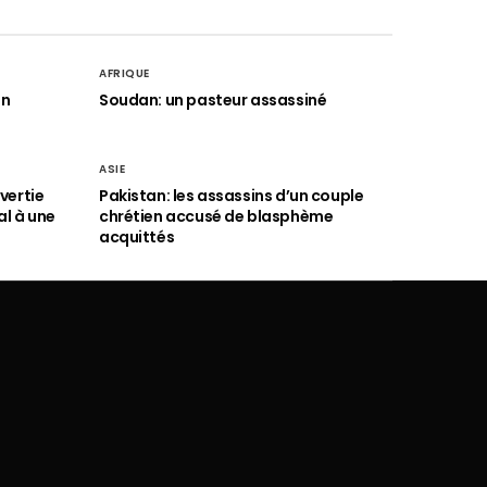
AFRIQUE
an
Soudan: un pasteur assassiné
ASIE
vertie
Pakistan: les assassins d’un couple
al à une
chrétien accusé de blasphème
acquittés