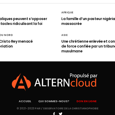
AFRIQUE
oliques peuvent s’opposer
La famille d’un pasteur nigéri
acles ridiculisant la foi
massacrée
 DU NORD
ASIE
Cristo Rey menacé
Une chrétienne enlevée et con
riation
de force confiée par un tribun
musulmane
ACCUEIL
QUI SOMMES-NOUS?
DON EN LIGNE
© 2021-2023 PAR L'OBSERVATOIRE DE LA CHRISTIANOPHOBIE