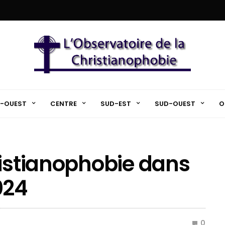
-OUEST
CENTRE
SUD-EST
SUD-OUEST
O
ristianophobie dans
024
0