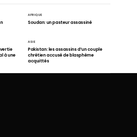
AFRIQUE
an
Soudan: un pasteur assassiné
ASIE
vertie
Pakistan: les assassins d’un couple
al à une
chrétien accusé de blasphème
acquittés