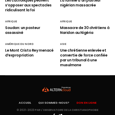
Les catholiques peuvent
La famille d’un pasteur
s’opposer aux spectacles
nigérian massacrée
ridiculisant la foi
AFRIQUE
AFRIQUE
Soudan: un pasteur
Massacre de 30 chrétiens à
assassiné
Naridon au Nigéria
AMÉRIQUE DU NORD
ASIE
Le Mont Cristo Rey menacé
Une chrétienne enlevée et
d’expropriation
convertie de force confiée
par un tribunal à une
musulmane
ACCUEIL
QUI SOMMES-NOUS?
DON EN LIGNE
© 2021-2023 PAR L'OBSERVATOIRE DE LA CHRISTIANOPHOBIE