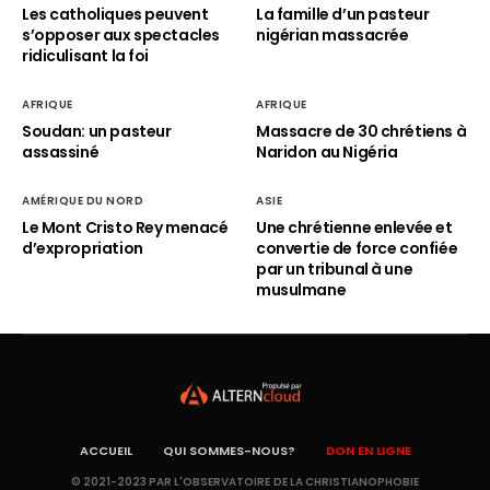
Les catholiques peuvent
La famille d’un pasteur
s’opposer aux spectacles
nigérian massacrée
ridiculisant la foi
AFRIQUE
AFRIQUE
Soudan: un pasteur
Massacre de 30 chrétiens à
assassiné
Naridon au Nigéria
AMÉRIQUE DU NORD
ASIE
Le Mont Cristo Rey menacé
Une chrétienne enlevée et
d’expropriation
convertie de force confiée
par un tribunal à une
musulmane
ACCUEIL
QUI SOMMES-NOUS?
DON EN LIGNE
© 2021-2023 PAR L'OBSERVATOIRE DE LA CHRISTIANOPHOBIE