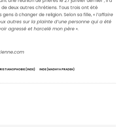
sant une réunion de prières le 27 janvier dernier ; il a
 de deux autres chrétiens. Tous trois ont été
 gens à changer de religion. Selon sa fille, «
l’affaire
eux autres sur la plainte d’une personne qui a été
voir agressé et harcelé mon père
».
etienne.com
RISTIANOPHOBIE (INDE)
INDE (MADHYA PRADEH)