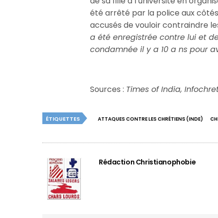
de sa fille à l’université en organi
été arrêté par la police aux côtés
accusés de vouloir contraindre les
a été enregistrée contre lui et d
condamnée il y a 10 a ns pour a
Sources :
Times of India, Infochr
ÉTIQUETTES
ATTAQUES CONTRE LES CHRÉTIENS (INDE)
CH
Rédaction Christianophobie