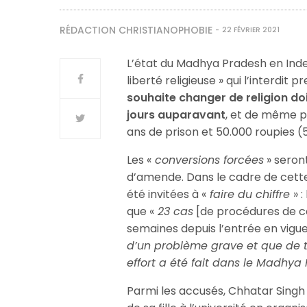
RÉDACTION CHRISTIANOPHOBIE
22 FÉVRIER 2021
L’état du Madhya Pradesh en Inde
liberté religieuse » qui l’interdi
souhaite changer de religion doi
jours auparavant
, et de même po
ans de prison et 50.000 roupies
Les «
conversions forcées
» seront
d’amende. Dans le cadre de cette 
été invitées à «
faire du chiffre
» 
que «
23 cas
[de procédures de c
semaines depuis l’entrée en vigu
d’un problème grave et que de te
effort a été fait dans le Madhya 
Parmi les accusés, Chhatar Singh 