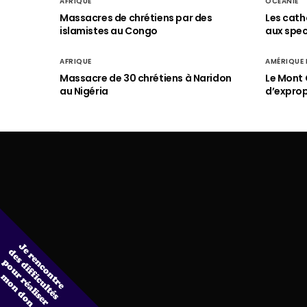
AFRIQUE
OCÉANIE
Massacres de chrétiens par des
Les cath
islamistes au Congo
aux spect
AFRIQUE
AMÉRIQUE
Massacre de 30 chrétiens à Naridon
Le Mont 
au Nigéria
d’exprop