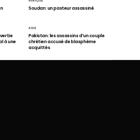
AFRIQUE
an
Soudan: un pasteur assassiné
ASIE
vertie
Pakistan: les assassins d’un couple
al à une
chrétien accusé de blasphème
acquittés