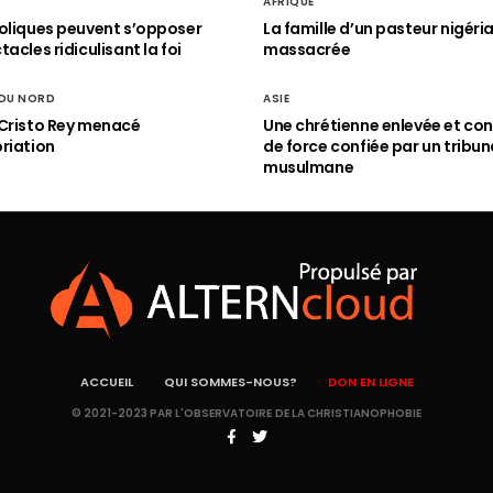
AFRIQUE
oliques peuvent s’opposer
La famille d’un pasteur nigéri
acles ridiculisant la foi
massacrée
 DU NORD
ASIE
Cristo Rey menacé
Une chrétienne enlevée et con
riation
de force confiée par un tribun
musulmane
ACCUEIL
QUI SOMMES-NOUS?
DON EN LIGNE
© 2021-2023 PAR L'OBSERVATOIRE DE LA CHRISTIANOPHOBIE