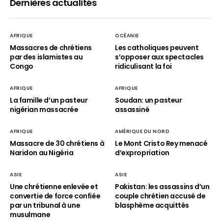
Dernières actualités
AFRIQUE
OCÉANIE
Massacres de chrétiens
Les catholiques peuvent
par des islamistes au
s’opposer aux spectacles
Congo
ridiculisant la foi
AFRIQUE
AFRIQUE
La famille d’un pasteur
Soudan: un pasteur
nigérian massacrée
assassiné
AFRIQUE
AMÉRIQUE DU NORD
Massacre de 30 chrétiens à
Le Mont Cristo Rey menacé
Naridon au Nigéria
d’expropriation
ASIE
ASIE
Une chrétienne enlevée et
Pakistan: les assassins d’un
convertie de force confiée
couple chrétien accusé de
par un tribunal à une
blasphème acquittés
musulmane