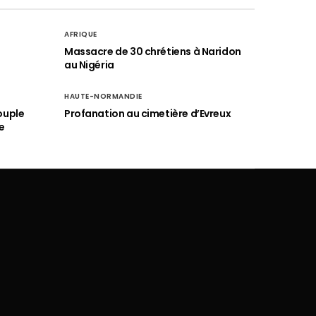
AFRIQUE
é
Massacre de 30 chrétiens à Naridon
au Nigéria
HAUTE-NORMANDIE
ouple
Profanation au cimetière d’Evreux
e