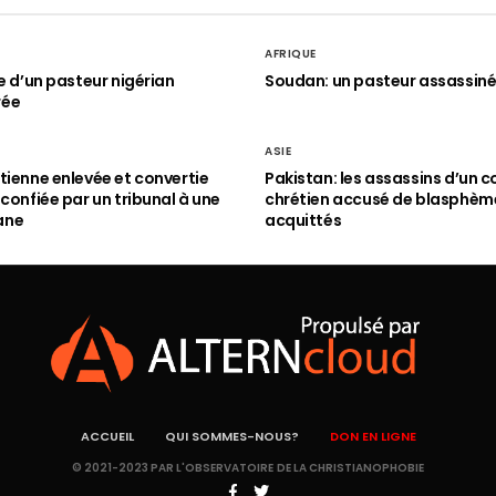
AFRIQUE
le d’un pasteur nigérian
Soudan: un pasteur assassin
rée
ASIE
tienne enlevée et convertie
Pakistan: les assassins d’un c
 confiée par un tribunal à une
chrétien accusé de blasphèm
ane
acquittés
ACCUEIL
QUI SOMMES-NOUS?
DON EN LIGNE
© 2021-2023 PAR L'OBSERVATOIRE DE LA CHRISTIANOPHOBIE