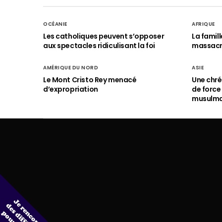
OCÉANIE
AFRIQUE
Les catholiques peuvent s’opposer
La famil
aux spectacles ridiculisant la foi
massac
AMÉRIQUE DU NORD
ASIE
Le Mont Cristo Rey menacé
Une chré
d’expropriation
de force
musulm