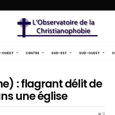
-OUEST
CENTRE
SUD-EST
SUD-OUEST
O
) : flagrant délit de
ans une église
0