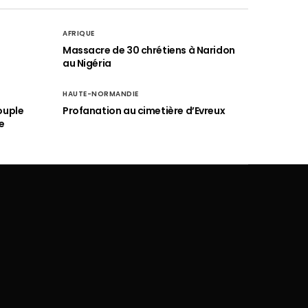
AFRIQUE
é
Massacre de 30 chrétiens à Naridon
au Nigéria
HAUTE-NORMANDIE
ouple
Profanation au cimetière d’Evreux
e