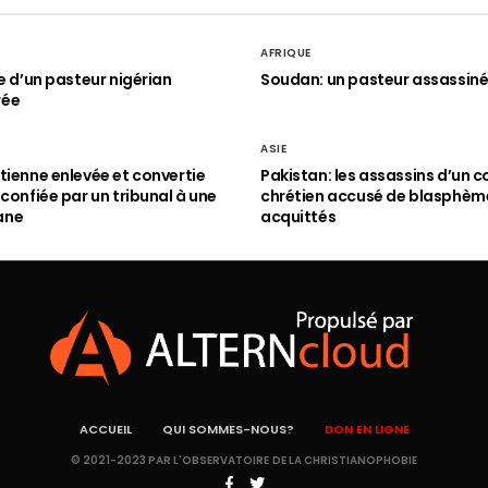
AFRIQUE
le d’un pasteur nigérian
Soudan: un pasteur assassin
rée
ASIE
tienne enlevée et convertie
Pakistan: les assassins d’un c
 confiée par un tribunal à une
chrétien accusé de blasphèm
ane
acquittés
ACCUEIL
QUI SOMMES-NOUS?
DON EN LIGNE
© 2021-2023 PAR L'OBSERVATOIRE DE LA CHRISTIANOPHOBIE