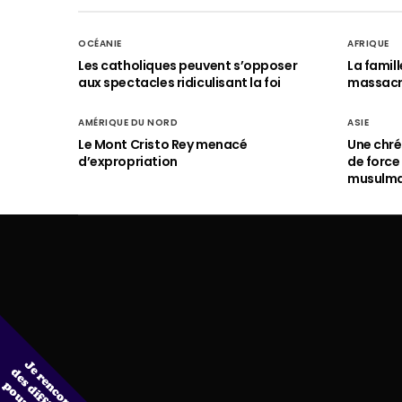
OCÉANIE
AFRIQUE
Les catholiques peuvent s’opposer
La famil
aux spectacles ridiculisant la foi
massac
AMÉRIQUE DU NORD
ASIE
Le Mont Cristo Rey menacé
Une chré
d’expropriation
de force
musulm