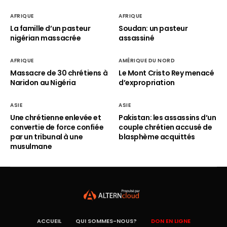
AFRIQUE
AFRIQUE
La famille d’un pasteur
Soudan: un pasteur
nigérian massacrée
assassiné
AFRIQUE
AMÉRIQUE DU NORD
Massacre de 30 chrétiens à
Le Mont Cristo Rey menacé
Naridon au Nigéria
d’expropriation
ASIE
ASIE
Une chrétienne enlevée et
Pakistan: les assassins d’un
convertie de force confiée
couple chrétien accusé de
par un tribunal à une
blasphème acquittés
musulmane
ACCUEIL
QUI SOMMES-NOUS?
DON EN LIGNE