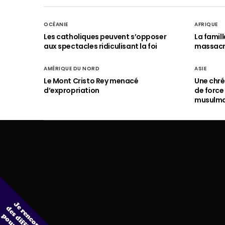
OCÉANIE
AFRIQUE
Les catholiques peuvent s’opposer
La famil
aux spectacles ridiculisant la foi
massac
AMÉRIQUE DU NORD
ASIE
Le Mont Cristo Rey menacé
Une chré
d’expropriation
de force
musulm