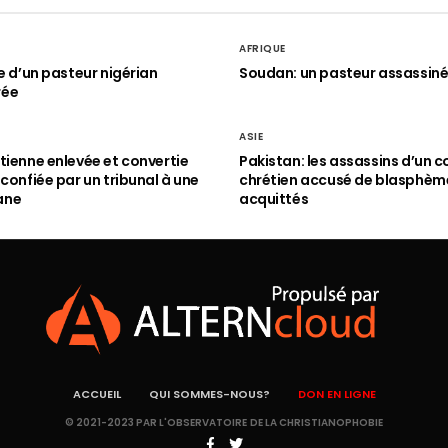
AFRIQUE
le d’un pasteur nigérian
Soudan: un pasteur assassin
rée
ASIE
tienne enlevée et convertie
Pakistan: les assassins d’un c
 confiée par un tribunal à une
chrétien accusé de blasphèm
ane
acquittés
ACCUEIL
QUI SOMMES-NOUS?
DON EN LIGNE
© 2021-2023 PAR L'OBSERVATOIRE DE LA CHRISTIANOPHOBIE