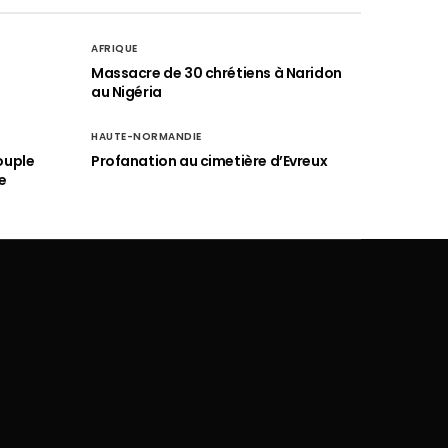
AFRIQUE
é
Massacre de 30 chrétiens à Naridon
au Nigéria
HAUTE-NORMANDIE
ouple
Profanation au cimetière d’Evreux
e