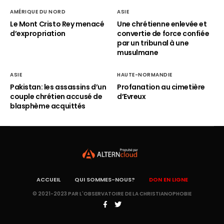
AMÉRIQUE DU NORD
ASIE
Le Mont Cristo Rey menacé
Une chrétienne enlevée et
d’expropriation
convertie de force confiée
par un tribunal à une
musulmane
ASIE
HAUTE-NORMANDIE
Pakistan: les assassins d’un
Profanation au cimetière
couple chrétien accusé de
d’Evreux
blasphème acquittés
ACCUEIL
QUI SOMMES-NOUS?
DON EN LIGNE
© 2021-2023 PAR L'OBSERVATOIRE DE LA CHRISTIANOPHOBIE