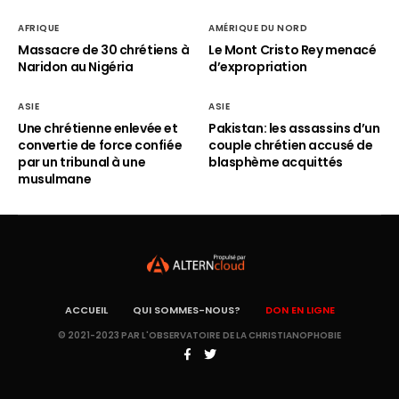
AFRIQUE
AMÉRIQUE DU NORD
Massacre de 30 chrétiens à
Le Mont Cristo Rey menacé
Naridon au Nigéria
d’expropriation
ASIE
ASIE
Une chrétienne enlevée et
Pakistan: les assassins d’un
convertie de force confiée
couple chrétien accusé de
par un tribunal à une
blasphème acquittés
musulmane
ACCUEIL
QUI SOMMES-NOUS?
DON EN LIGNE
© 2021-2023 PAR L'OBSERVATOIRE DE LA CHRISTIANOPHOBIE