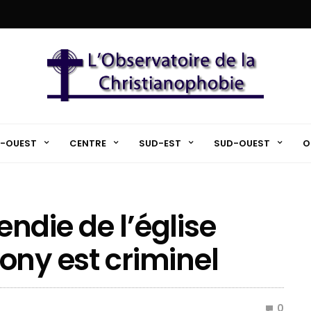
-OUEST
CENTRE
SUD-EST
SUD-OUEST
O
cendie de l’église
ony est criminel
0