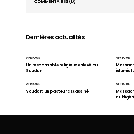
COMMENTAIRES
(0)
Dernières actualités
AFRIQUE
AFRIQUE
Un responsable religieux enlevé au
Massacre
Soudan
islamist
AFRIQUE
AFRIQUE
Soudan: un pasteur assassiné
Massacre
au Nigér