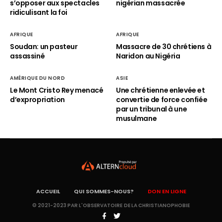
s’opposer aux spectacles
nigérian massacrée
ridiculisant la foi
AFRIQUE
AFRIQUE
Soudan: un pasteur
Massacre de 30 chrétiens à
assassiné
Naridon au Nigéria
AMÉRIQUE DU NORD
ASIE
Le Mont Cristo Rey menacé
Une chrétienne enlevée et
d’expropriation
convertie de force confiée
par un tribunal à une
musulmane
ACCUEIL
QUI SOMMES-NOUS?
DON EN LIGNE
© 2021-2023 PAR L'OBSERVATOIRE DE LA CHRISTIANOPHOBIE