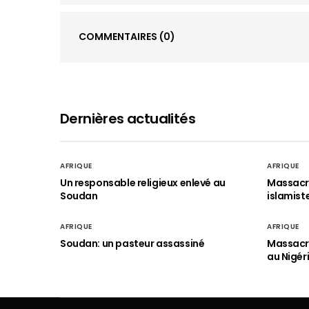
COMMENTAIRES
(0)
Dernières actualités
AFRIQUE
AFRIQUE
Un responsable religieux enlevé au
Massacre
Soudan
islamist
AFRIQUE
AFRIQUE
Soudan: un pasteur assassiné
Massacre
au Nigér