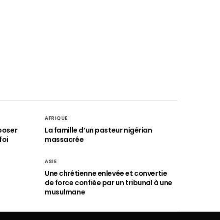
AFRIQUE
poser
La famille d’un pasteur nigérian
foi
massacrée
ASIE
Une chrétienne enlevée et convertie
de force confiée par un tribunal à une
musulmane