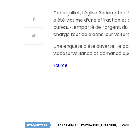
Début juillet, l’église Redemption 
a été victime d’une effraction et d’
bureaux, emporté de l’argent, du 
chargé tout cela dans leur voiture
Une enquête a été ouverte. Le pas
vidéosurveillance et demandé que j
Source
ÉTIQUETTES
ETATS-UNIS
ETATS-UNIS (MISSOURI)
KANS