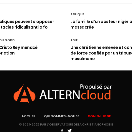
AFRIQUE
oliques peuvent s’opposer
La famille d’un pasteur nigéri
acles ridiculisant la foi
massacrée
 DU NORD
ASIE
Cristo Rey menacé
Une chrétienne enlevée et con
riation
de force confiée par un tribun
musulmane
ACCUEIL
QUI SOMMES-NOUS?
DON EN LIGNE
© 2021-2023 PAR L'OBSERVATOIRE DE LA CHRISTIANOPHOBIE