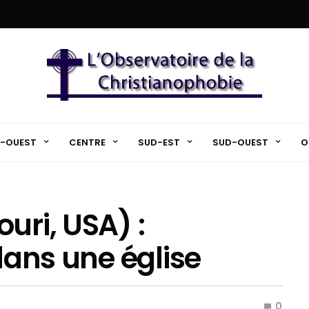
-OUEST
CENTRE
SUD-EST
SUD-OUEST
O
uri, USA) :
 dans une église
0