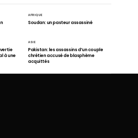
AFRIQUE
an
Soudan: un pasteur assassiné
ASIE
vertie
Pakistan: les assassins d’un couple
al à une
chrétien accusé de blasphème
acquittés