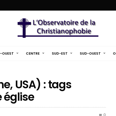
-OUEST
CENTRE
SUD-EST
SUD-OUEST
O
e, USA) : tags
 église
0