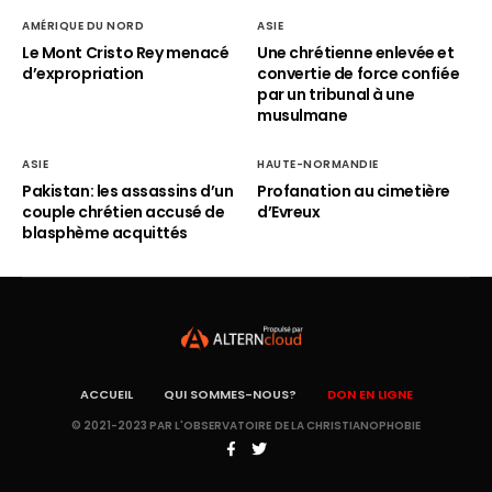
AMÉRIQUE DU NORD
ASIE
Le Mont Cristo Rey menacé
Une chrétienne enlevée et
d’expropriation
convertie de force confiée
par un tribunal à une
musulmane
ASIE
HAUTE-NORMANDIE
Pakistan: les assassins d’un
Profanation au cimetière
couple chrétien accusé de
d’Evreux
blasphème acquittés
ACCUEIL
QUI SOMMES-NOUS?
DON EN LIGNE
© 2021-2023 PAR L'OBSERVATOIRE DE LA CHRISTIANOPHOBIE