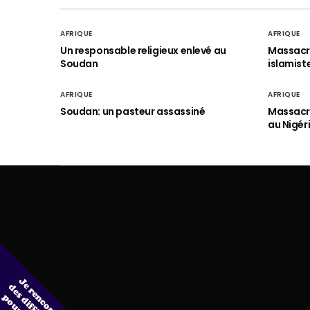
AFRIQUE
AFRIQUE
Un responsable religieux enlevé au
Massacre
Soudan
islamist
AFRIQUE
AFRIQUE
Soudan: un pasteur assassiné
Massacre
au Nigér