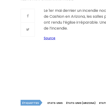
Le 1er mai dernier un incendie n
de Cashion en Arizona, les salles 
ont rendu l’église irréparable. U
de l’incendie.
Source
ÉTIQUETTES
ETATS-UNIS
ÉTATS-UNIS (ARIZONA)
ETATS