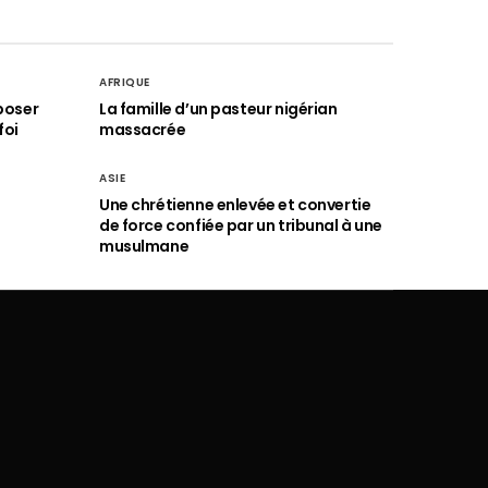
AFRIQUE
poser
La famille d’un pasteur nigérian
foi
massacrée
ASIE
Une chrétienne enlevée et convertie
de force confiée par un tribunal à une
musulmane