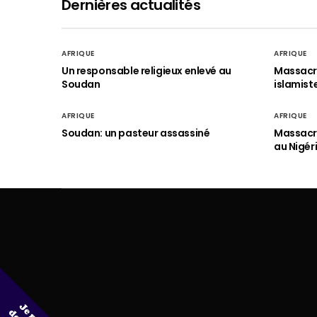
Dernières actualités
AFRIQUE
AFRIQUE
Un responsable religieux enlevé au
Massacre
Soudan
islamist
AFRIQUE
AFRIQUE
Soudan: un pasteur assassiné
Massacre
au Nigér