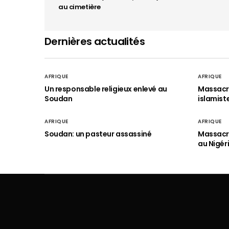
au cimetière
Dernières actualités
AFRIQUE
AFRIQUE
Un responsable religieux enlevé au
Massacre
Soudan
islamist
AFRIQUE
AFRIQUE
Soudan: un pasteur assassiné
Massacre
au Nigér