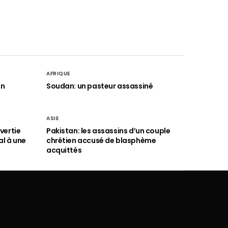
AFRIQUE
an
Soudan: un pasteur assassiné
ASIE
vertie
Pakistan: les assassins d’un couple
al à une
chrétien accusé de blasphème
acquittés