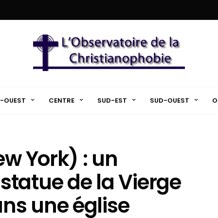
-OUEST
CENTRE
SUD-EST
SUD-OUEST
O
ew York) : un
tatue de la Vierge
ns une église