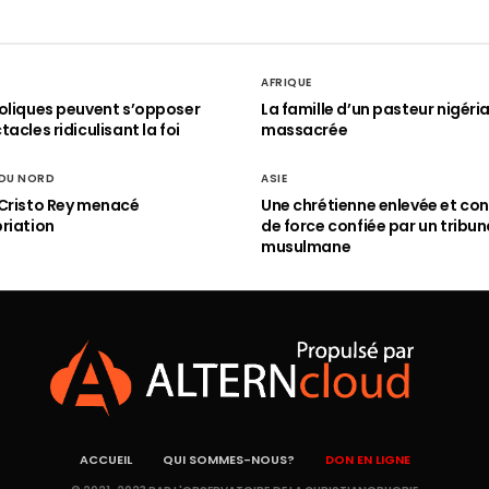
AFRIQUE
oliques peuvent s’opposer
La famille d’un pasteur nigéri
acles ridiculisant la foi
massacrée
 DU NORD
ASIE
Cristo Rey menacé
Une chrétienne enlevée et con
riation
de force confiée par un tribun
musulmane
ACCUEIL
QUI SOMMES-NOUS?
DON EN LIGNE