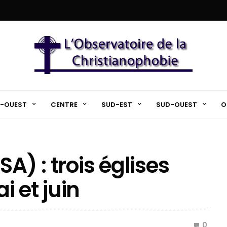
-OUEST
CENTRE
SUD-EST
SUD-OUEST
O
A) : trois églises
 et juin
0