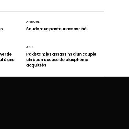
AFRIQUE
an
Soudan: un pasteur assassiné
ASIE
vertie
Pakistan: les assassins d’un couple
al à une
chrétien accusé de blasphème
acquittés