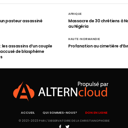
AFRIQUE
un pasteur assassiné
Massacre de 30 chrétiens à N
au Nigéria
HAUTE-NORMANDIE
: les assassins d’un couple
Profanation au cimetière d’Ev
n accusé de blasphème
és
ACCUEIL
QUI SOMMES-NOUS?
DON EN LIGNE
© 2021-2023 PAR L'OBSERVATOIRE DE LA CHRISTIANOPHOBIE