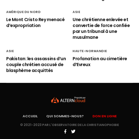
AMÉRIQUE DU NORD
ASIE
Le Mont Cristo Rey menacé
Une chrétienne enlevée et
d’expropriation
convertie de force confiée
par un tribunal à une
musulmane
ASIE
HAUTE-NORMANDIE
Pakistan: les assassins d’un
Profanation au cimetière
couple chrétien accusé de
d’Evreux
blasphème acquittés
ACCUEIL
QUI SOMMES-NOUS?
DON EN LIGNE
© 2021-2023 PAR L'OBSERVATOIRE DE LA CHRISTIANOPHOBIE