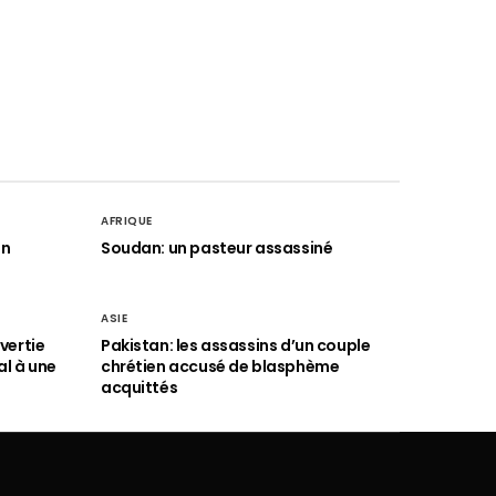
AFRIQUE
an
Soudan: un pasteur assassiné
ASIE
vertie
Pakistan: les assassins d’un couple
al à une
chrétien accusé de blasphème
acquittés