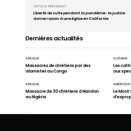
ARTICLE PRÉCÉDENT
Liberté de culte pendant la pandémie : la justice
donne raison à une église en Californie
Dernières actualités
AFRIQUE
OCÉANIE
Massacres de chrétiens par des
Les cath
islamistes au Congo
aux spect
AFRIQUE
AMÉRIQUE
Massacre de 30 chrétiens à Naridon
Le Mont 
au Nigéria
d’exprop